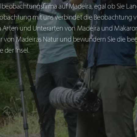
gelbeobachtungsfirma auf Madeira, egal ob Sie L
bachtung mit uns verbindet die Beobachtung v
 Arten und Unterarten von Madeira und Makar
hr von Madeiras Natur und bewundern Sie die be
der Insel.