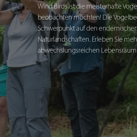
Wind Birds ist die meisterhafte Vo
beobachten möchten! Die Vogelbeo
Schwerpunkt auf den endemischen
Naturlandschaften. Erleben Sie me
abwechslungsreichen Lebensräume 